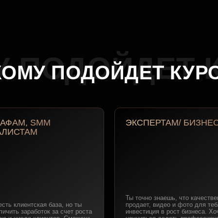
, SMM
ЭКСПЕРТАМ/ БИЗНЕСУ
АМ
Ты точно знаешь, что качественная картинка
продает, видео и фото для тебя — это
ентская база, но ты
инвестиция в рост бизнеса. Хочешь
работок за счет роста
научиться делать профессиональные фото и
сла клиентов. Сможешь
видео, которые будут привлекать именно
воих услуг, включив
твою целевую аудиторию, увеличивать
а и reels для блогеров,
продажи и прибыль
аказчиков