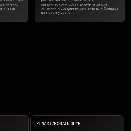
РЕДАКТИРОВАТЬ ЗВУК
Освоишь саунд дизайн, поймёшь, как
сводить, выравнивать звук и добавлять
аудиопереходы
04