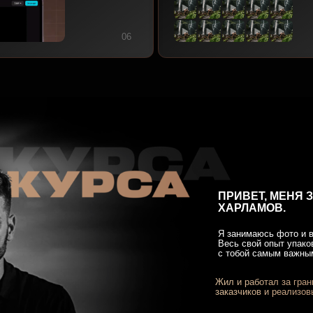
Я занимаюсь фото и видеосъемкой бол
Весь свой опыт упаковал в 6 недель о
с тобой самым важным и прикладным “
Жил и работал за границей: привлекал
заказчиков и реализовывал проекты
Среди моих клиентов:
Лексус, Тойота, Альфа-Банк,
туристические компании, крупные
отели, федеральный застройщик
из ТОП-3 России «ГК ТОЧНО»
Много контента снимаю на мобильный 
научу тебя этому на своем курсе
“
Мои ученики ценят, что я умею 
вещи простым языком, дружеск
атмосферу в процессе обучения
после курса (дам совет и проко