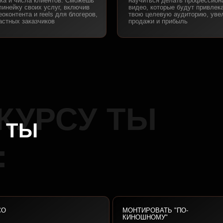
УРСУ ТЫ
Ы
МОНТИРОВАТЬ "ПО-
КИНОШНОМУ"
ь свет в
Научишься выбирать наиболее впечатляющие
 при
кадры, монтировать по классике и с
нии на улице
фишками, которые никогда не выйдут из моды
02
03