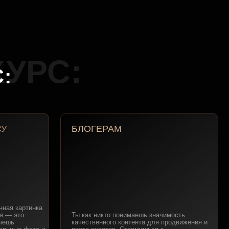
БЛОГЕРАМ
Ты как никто понимаешь значимость
качественного контента для продвижения и
роста охватов. Стремишься к
органическому росту аккаунта за счет
эстетики и созданию рекламы для брендов
на новом уровне