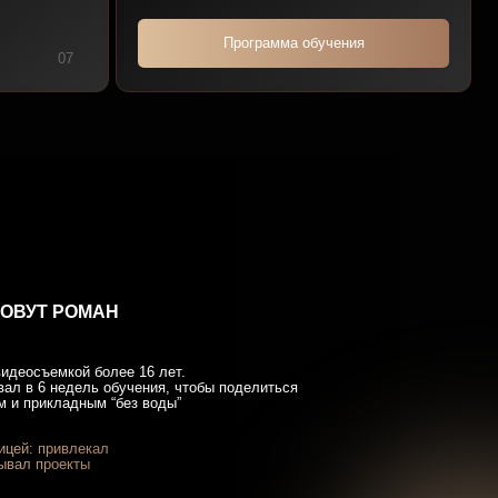
ее 16 лет.
бучения, чтобы поделиться
без воды”
Работал с блогерами:
Надин и Никита Серовски (9.2 - 3.5 млн)
Елена Летучая (1.2 млн)
Ирена Пол (1.1 млн)
Ксюша Красивчук (880к) и другие
телефон и
объяснять сложные
ую комфортную
 и мою поддержку
мментирую работу)