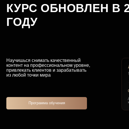
Научишься снимать качественный
контент на профессиональном уровне,
ДЛИТЕЛ
привлекать клиентов и зарабатывать
5-6 неде
из любой точки мира
ОБРАТН
детальна
куратора
Программа обучения
КОМУ 
КО