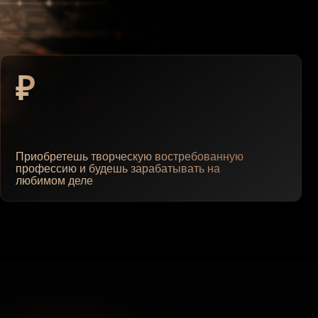
шь творческую востребованную
и будешь зарабатывать на
еле
о на
фон