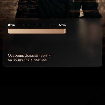
₽
Приобрете
воишь формат reels и
профессию 
чественный монтаж
любимом д
*это видео снят
6
теле