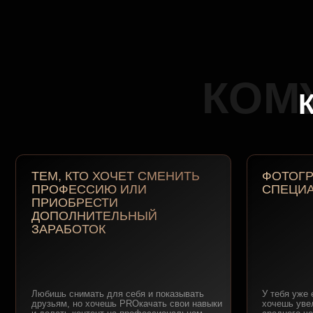
ТЕМ, КТО ХОЧЕТ СМЕНИТЬ
ФОТОГРАФАМ
ПРОФЕССИЮ ИЛИ
СПЕЦИАЛИСТ
ПРИОБРЕСТИ
ДОПОЛНИТЕЛЬНЫЙ
ЗАРАБОТОК
Любишь снимать для себя и показывать
У тебя уже есть кли
друзьям, но хочешь PROкачать свои навыки
хочешь увеличить за
и делать контент на профессиональном
среднего чека и чи
уровне, освоить профессию контент-мейкера
расширить линейку с
и
стабильно зарабатывать от 150.000 руб
. в
съемку видеоконтент
месяц
бизнеса и частных з